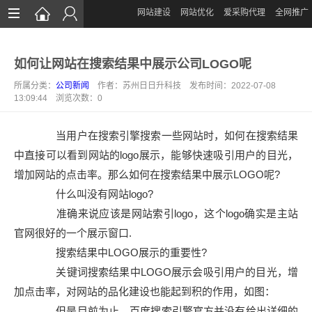
网站建设
网站优化
爱采购代理
全网推广
首页
如何让网站在搜索结果中展示公司LOGO呢
网站建设
所属分类：
公司新闻
作者：苏州日日升科技 发布时间：2022-07-08
网站优化
13:09:44 浏览次数：
0
爱采购运营
当用户在搜索引擎搜索一些网站时，如何在搜索结果
全网推广
中直接可以看到网站的logo展示，能够快速吸引用户的目光，
增加网站的点击率。那么如何在搜索结果中展示LOGO呢?
案例展示
什么叫没有网站logo?
新闻中心
准确来说应该是网站索引logo，这个logo确实是主站
官网很好的一个展示窗口.
关于我们
搜索结果中LOGO展示的重要性?
联系我们
关键词搜索结果中LOGO展示会吸引用户的目光，增
加点击率，对网站的品化建设也能起到积的作用，如图：
但是目前为止，百度搜索引擎官方并没有给出详细的