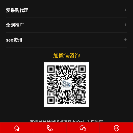
企业网站建设
seo整站优化
营销型网站建设
爱采购代理
网站关键词优化
公司网站建设
百度爱采购
搜索引擎优化
全网推广
集团网站建设
百度爱采购竞价
seo网站排名优化
全网营销推广
爱采购竞价包年
seo资讯
网站优化推广
万词霸屏优化
百度爱采购推广
公司新闻
全网营销系统
百度爱采购排名
加微信咨询
建站技术
抖音获客
优化资讯
抖音快速吸粉
爱采购运营
苏州日日升网络科技有限公司 版权所有
备案号：
苏ICP备2022015665号