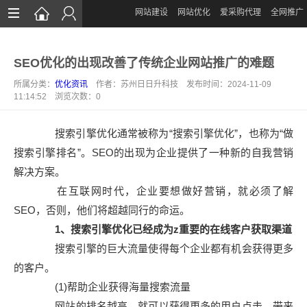
网站建设
网站优化
爱采购代理
全网推广
首页
SEO优化的出现改善了传统企业网站推广的难题
网站建设
所属分类：
优化资讯
作者：苏州日日升科技 发布时间：2024-11-09
网站优化
11:14:52 浏览次数：
0
爱采购运营
搜索引擎优化通常被称为“搜索引擎优化”，也称为“做
全网推广
搜索引擎排名”。SEO的出现为企业提供了一种新的自我营销
解决方案。
案例展示
在互联网时代，企业要想做好营销，就必须了解
新闻中心
SEO，否则，他们将超越同行的命运。
1、搜索引擎优化已经成为z重要的在线客户获取渠道
关于我们
搜索引擎的巨大流量使得每个企业都有机会获得更多
联系我们
的客户。
(1)帮助企业获得海量搜索流量
网站的排名越高，就可以获得更多的用户点击，带来