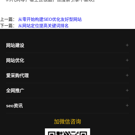
上一篇：
从零开始构建SEO优化友好型网站
下一篇：
从网站定位提高关键词排名
网站建设
高端网站建设
网站优化
企业网站建设
seo整站优化
营销型网站建设
爱采购代理
网站关键词优化
公司网站建设
百度爱采购
搜索引擎优化
全网推广
集团网站建设
百度爱采购竞价
seo网站排名优化
全网营销推广
爱采购竞价包年
seo资讯
网站优化推广
万词霸屏优化
百度爱采购推广
公司新闻
全网营销系统
百度爱采购排名
加微信咨询
建站技术
抖音获客
优化资讯