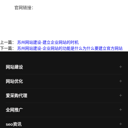
官网链接：
上一篇：
苏州网站建设-建立企业网站的时机
下一篇：
苏州网站建设-企业网站的功能是什么为什么要建立官方网站
网站建设
高端网站建设
网站优化
企业网站建设
seo整站优化
营销型网站建设
爱采购代理
网站关键词优化
公司网站建设
百度爱采购
搜索引擎优化
全网推广
集团网站建设
百度爱采购竞价
seo网站排名优化
全网营销推广
爱采购竞价包年
seo资讯
网站优化推广