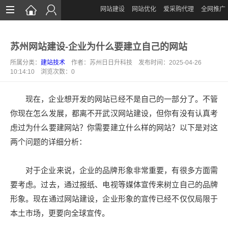
网站建设
网站优化
爱采购代理
全网推广
首页
苏州网站建设-企业为什么要建立自己的网站
网站建设
所属分类：
建站技术
作者：苏州日日升科技 发布时间：2025-04-26
网站优化
10:14:10 浏览次数：
0
爱采购运营
现在，企业想开发的网站已经不是自己的一部分了。不管
全网推广
你现在怎么发展，都离不开武汉网站建设，但你有没有认真考
虑过为什么要建网站？你需要建立什么样的网站？以下是对这
案例展示
两个问题的详细分析：
新闻中心
对于企业来说，企业的品牌形象非常重要，有很多方面需
关于我们
要考虑。过去，通过报纸、电视等媒体宣传来树立自己的品牌
联系我们
形象。现在通过网站建设，企业形象的宣传已经不仅仅局限于
本土市场，更要向全球宣传。