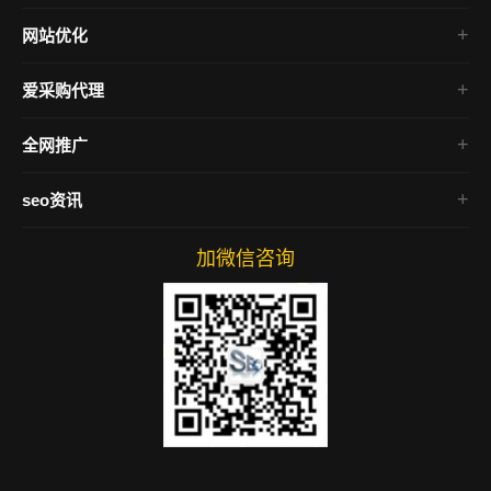
高端网站建设
网站优化
企业网站建设
seo整站优化
营销型网站建设
爱采购代理
网站关键词优化
公司网站建设
百度爱采购
搜索引擎优化
全网推广
集团网站建设
百度爱采购竞价
seo网站排名优化
全网营销推广
爱采购竞价包年
seo资讯
网站优化推广
万词霸屏优化
百度爱采购推广
公司新闻
全网营销系统
百度爱采购排名
加微信咨询
建站技术
抖音获客
优化资讯
抖音快速吸粉
爱采购运营