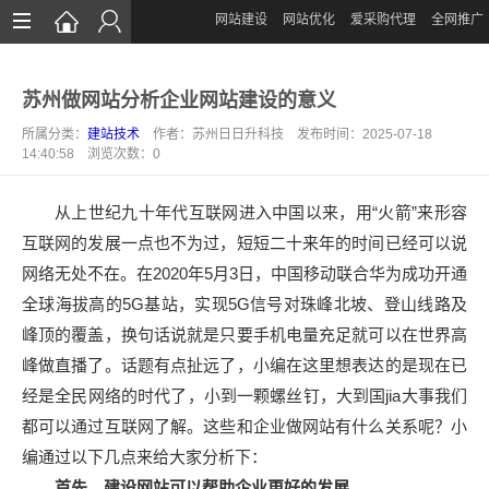
网站建设
网站优化
爱采购代理
全网推广
首页
苏州做网站分析企业网站建设的意义
网站建设
所属分类：
建站技术
作者：苏州日日升科技 发布时间：2025-07-18
网站优化
14:40:58 浏览次数：
0
爱采购运营
从上世纪九十年代互联网进入中国以来，用“火箭”来形容
全网推广
互联网的发展一点也不为过，短短二十来年的时间已经可以说
网络无处不在。在2020年5月3日，中国移动联合华为成功开通
案例展示
全球海拔高的5G基站，实现5G信号对珠峰北坡、登山线路及
新闻中心
峰顶的覆盖，换句话说就是只要手机电量充足就可以在世界高
峰做直播了。话题有点扯远了，小编在这里想表达的是现在已
关于我们
经是全民网络的时代了，小到一颗螺丝钉，大到国jia大事我们
联系我们
都可以通过互联网了解。这些和企业做网站有什么关系呢？小
编通过以下几点来给大家分析下：
首先，建设网站可以帮助企业更好的发展